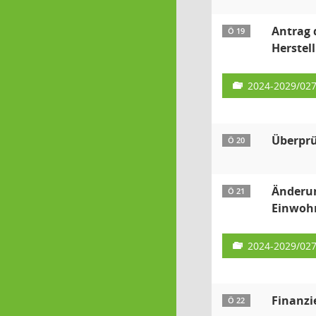
Antrag 
Ö 19
Herstel
2024-2029/02
Überprü
Ö 20
Änderun
Ö 21
Einwoh
2024-2029/02
Finanzi
Ö 22