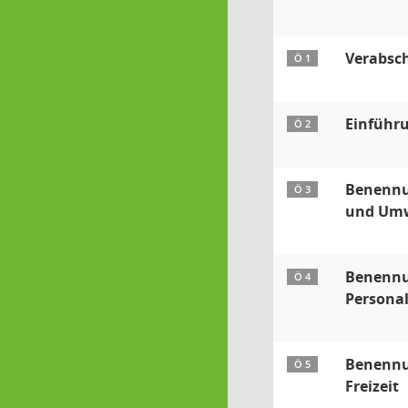
Verabsc
Ö 1
Einführu
Ö 2
Benennu
Ö 3
und Um
Benennun
Ö 4
Persona
Benennun
Ö 5
Freizeit