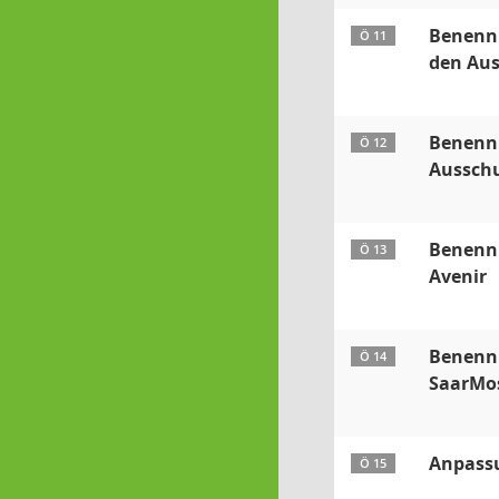
Benennu
Ö 11
den Aus
Benennu
Ö 12
Ausschu
Benennu
Ö 13
Avenir
Benennu
Ö 14
SaarMos
Anpassu
Ö 15