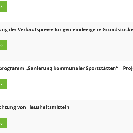
68
ng der Verkaufspreise für gemeindeeigene Grundstück
70
rogramm „Sanierung kommunaler Sportstätten“ – Proj
67
htung von Haushaltsmitteln
66