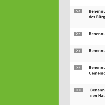
Benennun
Ö 6
des Bürg
Benennun
Ö 7
Benennun
Ö 8
Benennun
Ö 9
Gemeind
Benennu
Ö 10
den Hau