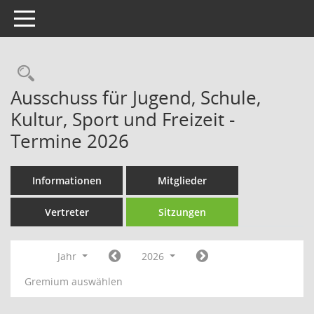
Toggle navigation
Rechercheauswahl
Ausschuss für Jugend, Schule,
Kultur, Sport und Freizeit -
Termine 2026
Informationen
Mitglieder
Vertreter
Sitzungen
Jahr
2026
Gremium auswählen