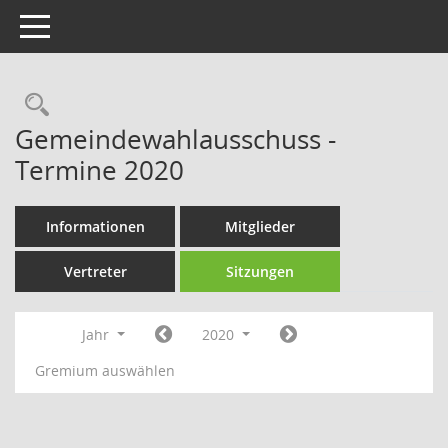
Toggle navigation
Rechercheauswahl
Gemeindewahlausschuss -
Termine 2020
Informationen
Mitglieder
Vertreter
Sitzungen
Jahr
2020
Gremium auswählen