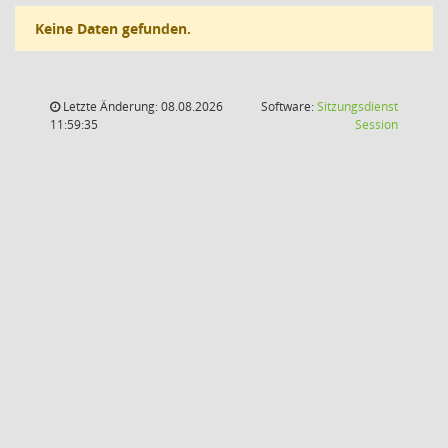
Keine Daten gefunden.
Letzte Änderung: 08.08.2026
Software:
Sitzungsdienst
(Wird in
11:59:35
Session