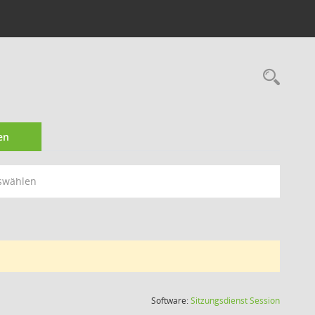
Rec
en
swählen
(Wird in
Software:
Sitzungsdienst
Session