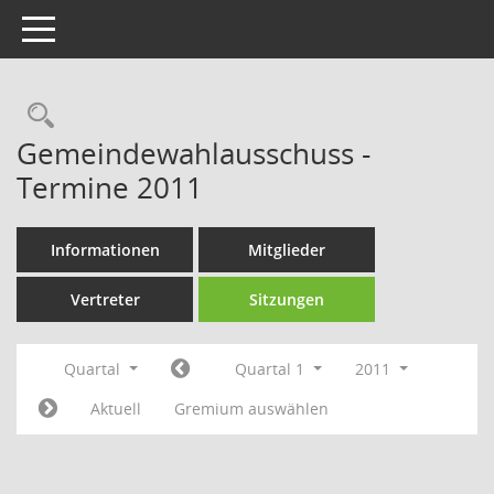
Toggle navigation
Rechercheauswahl
Gemeindewahlausschuss -
Termine 2011
Informationen
Mitglieder
Vertreter
Sitzungen
Quartal
Quartal 1
2011
Aktuell
Gremium auswählen