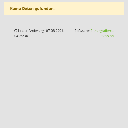
Keine Daten gefunden.
Letzte Änderung: 07.08.2026
Software:
Sitzungsdienst
(Wird in
04:29:36
Session