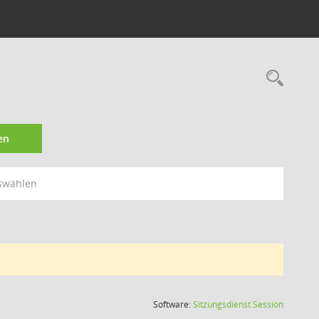
Rec
en
swählen
(Wird in
Software:
Sitzungsdienst
Session