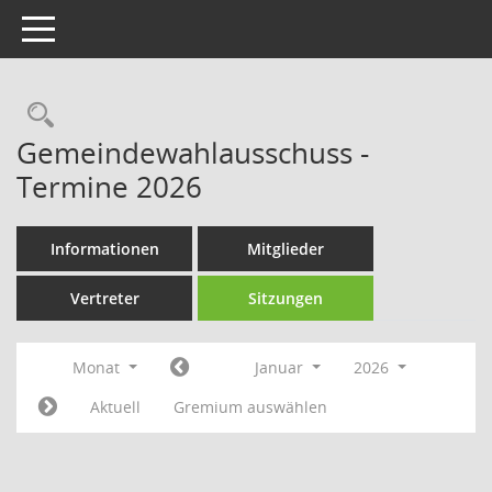
Toggle navigation
Rechercheauswahl
Gemeindewahlausschuss -
Termine 2026
Informationen
Mitglieder
Vertreter
Sitzungen
Monat
Januar
2026
Aktuell
Gremium auswählen