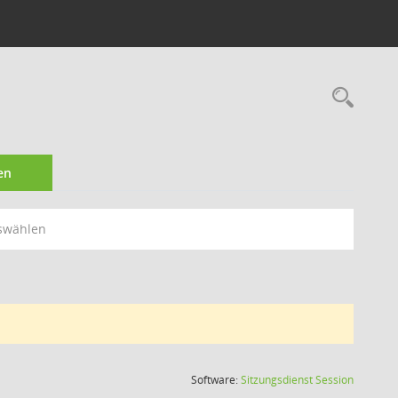
Rec
en
swählen
(Wird in
Software:
Sitzungsdienst
Session