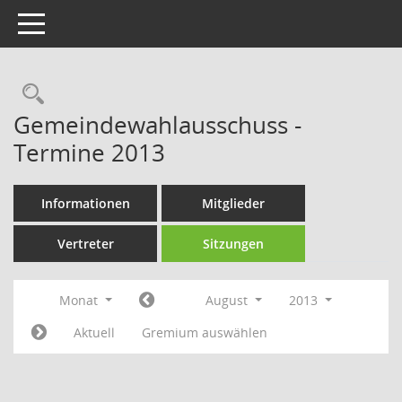
Toggle navigation
Rechercheauswahl
Gemeindewahlausschuss -
Termine 2013
Informationen
Mitglieder
Vertreter
Sitzungen
Monat
August
2013
Aktuell
Gremium auswählen