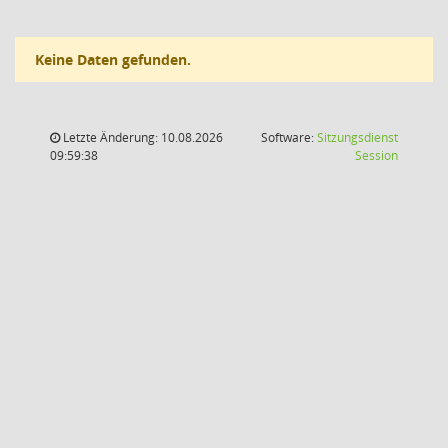
Keine Daten gefunden.
Letzte Änderung: 10.08.2026
Software:
Sitzungsdienst
(Wird in
09:59:38
Session