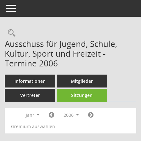
Toggle navigation
Rechercheauswahl
Ausschuss für Jugend, Schule,
Kultur, Sport und Freizeit -
Termine 2006
Informationen
Mitglieder
Vertreter
Sitzungen
Jahr
2006
Gremium auswählen