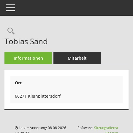
Toggle navigation
Rechercheauswahl
Tobias Sand
Informationen
Mitarbeit
Ort
66271 Kleinblittersdorf
Letzte Änderung: 08.08.2026
Software:
Sitzungsdienst
(Wird in