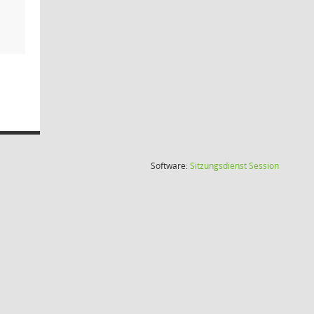
(Wird in
Software:
Sitzungsdienst
Session