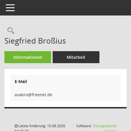
Toggle navigation
Rechercheauswahl
Siegfried Broßius
Informationen
Mitarbeit
E-Mail
orb
Letzte Änderung: 10.08.2026
Software:
Sitzungsdienst
(Wird in