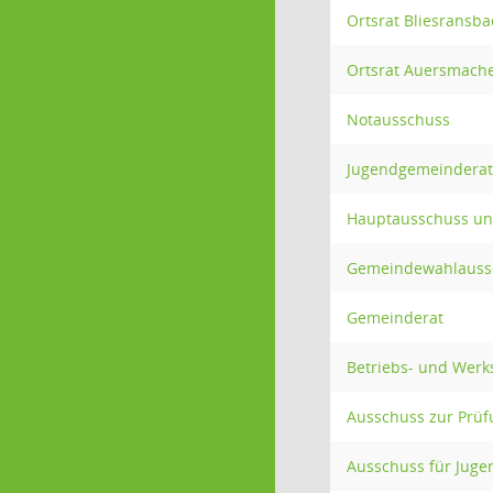
Ortsrat Bliesransba
Ortsrat Auersmach
Notausschuss
Jugendgemeinderat
Hauptausschuss und
Gemeindewahlauss
Gemeinderat
Betriebs- und Wer
Ausschuss zur Prüf
Ausschuss für Jugen