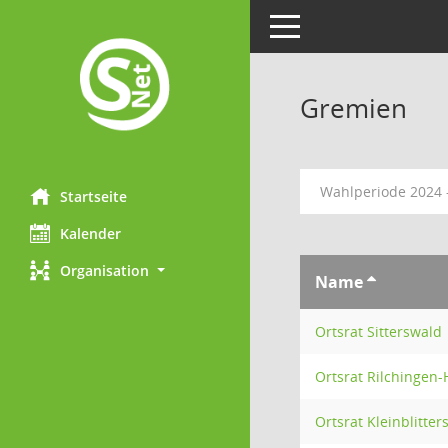
Toggle navigation
Gremien
Wahlperiode 2024 
Startseite
Kalender
Organisation
Name
Ortsrat Sitterswald
Ortsrat Rilchingen-
Ortsrat Kleinblitter